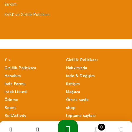
Yardım
KVKK ve Gizlilik Politikası
☾⋆
Gizlilik Politikası
Gizlilik Politikası
Hakkımızda
Hesabım
İade & Değişim
İade Formu
İletişim
İstek Listesi
Mağaza
Ödeme
Örnek sayfa
Sepet
shop
SoilActivity
toplama sayfası
0
Tüm Hakları Saklıdır. © 2025 Tarımsal Tedarik Shop