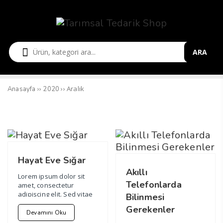
ARA
››
››
Aralık
Anasayfa
2020
Hayat Eve Sığar
Akıllı
Lorem ipsum dolor sit
Telefonlarda
amet, consectetur
adipiscing elit. Sed vitae
Bilinmesi
fringilla ex. Ut id neque
Gerekenler
nec nib...
Devamını Oku