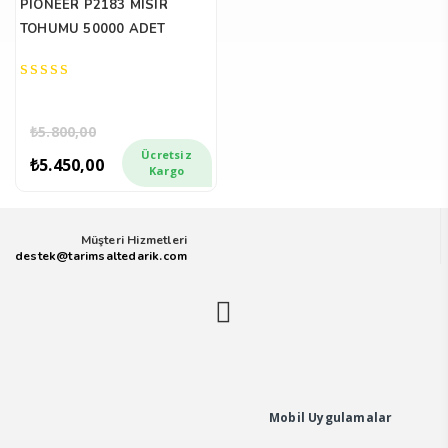
PIONEER P2183 MISIR
TOHUMU 50000 ADET
0
out
₺
5.800,00
of
Orijinal
Şu
5
Ücretsiz
fiyat:
andaki
₺
5.450,00
Kargo
₺5.800,00.
fiyat:
₺5.450,00.
Müşteri Hizmetleri
destek@tarimsaltedarik.com
Mobil Uygulamalar