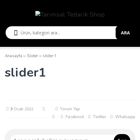
ARA
››
››
slider1
Anasayfa
Slider
slider1
3
Ocak 2022
Yorum Yap
Facebook
Twitter
Whatsapp