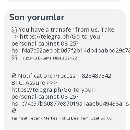
Son yorumlar
📨 You have a transfer from us. Take
=> https://telegra.ph/Go-to-your-
personal-cabinet-08-25?
hs=f4a7c52aebbb0d7f2b14db4babbd29c7
📨
-
Yüzüklü Ekleme Nipeli 22×22
💿 Notification: Process 1.823487542
BTC. Assure >>>
https://telegra.ph/Go-to-your-
personal-cabinet-08-25?
hs=c74c57b50877e87019a1aaeb049438a1&
💿
-
Tarımsal Tedarik Merkezi Toklu Besi Yemi Özel 50 KG