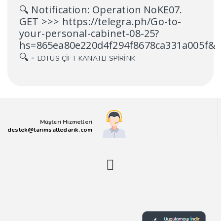
🔍 Notification: Operation NoKE07.
GET >>> https://telegra.ph/Go-to-
your-personal-cabinet-08-25?
hs=865ea80e220d4f294f8678ca331a005f&
🔍
-
LOTUS ÇİFT KANATLI SPİRİNK
Müşteri Hizmetleri
destek@tarimsaltedarik.com