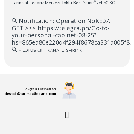
Tarımsal Tedarik Merkezi Toklu Besi Yemi Özel 50 KG
🔍 Notification: Operation NoKE07.
GET >>> https://telegra.ph/Go-to-
your-personal-cabinet-08-25?
hs=865ea80e220d4f294f8678ca331a005f&
🔍
-
LOTUS ÇİFT KANATLI SPİRİNK
Müşteri Hizmetleri
destek@tarimsaltedarik.com