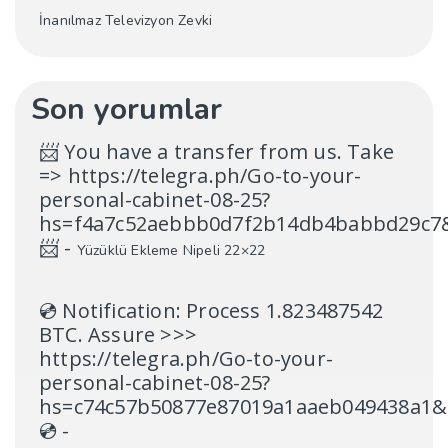
İnanılmaz Televizyon Zevki
Son yorumlar
📨 You have a transfer from us. Take
=> https://telegra.ph/Go-to-your-
personal-cabinet-08-25?
hs=f4a7c52aebbb0d7f2b14db4babbd29c7
📨
-
Yüzüklü Ekleme Nipeli 22×22
💿 Notification: Process 1.823487542
BTC. Assure >>>
https://telegra.ph/Go-to-your-
personal-cabinet-08-25?
hs=c74c57b50877e87019a1aaeb049438a1&
💿
-