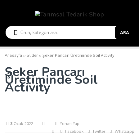
ARA
››
››
Şeker Pancarı Üretiminde Soil Activity
Anasayfa
Slider
Şeker Pancarı
Üretiminde Soil
Activity
3
Ocak 2022
Yorum Yap
Facebook
Twitter
Whatsapp