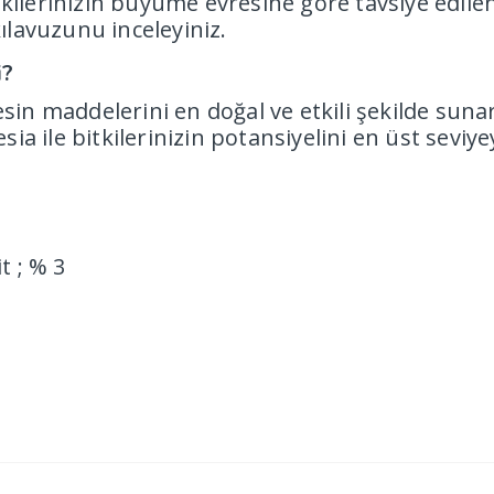
tkilerinizin büyüme evresine göre tavsiye edile
kılavuzunu inceleyiniz.
i?
sin maddelerini en doğal ve etkili şekilde sunar
a ile bitkilerinizin potansiyelini en üst seviye
 ; % 3