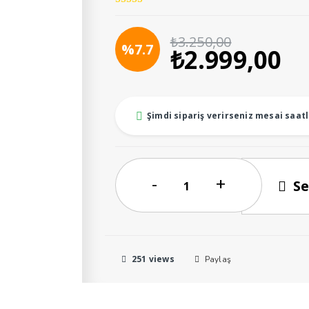
₺
3.250,00
Orijinal
Ş
%7.7
₺
2.999,00
fiyat:
a
₺3.250,00.
fi
₺2
Şimdi sipariş verirseniz mesai saatl
AGRESİA
Se
SIVI
DENİZ
YOSUNU
GÜBRESİ
251 views
Paylaş
20LT
adet