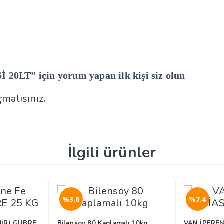
T” için yorum yapan ilk kişi siz olun
.
malısınız
İlgili ürünler
%3.6
%7.4
GÜBRE
Bilensoy 80 Kaplamalı 10kg
VAN İPEREN