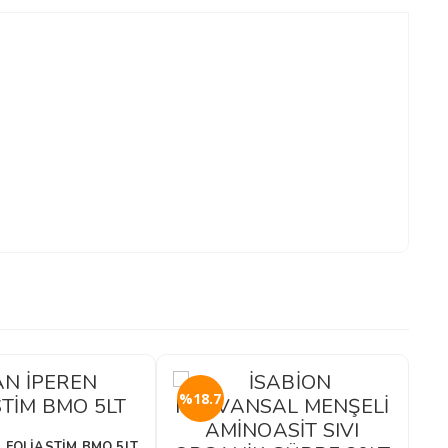
%18.7
%
 FOLİASTİM BMO 5LT