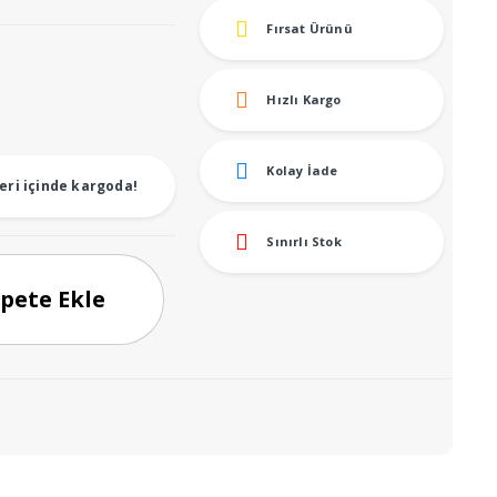
Fırsat Ürünü
u
ndaki
Hızlı Kargo
yat:
.999,00.
Kolay İade
eri içinde kargoda!
Sınırlı Stok
pete Ekle