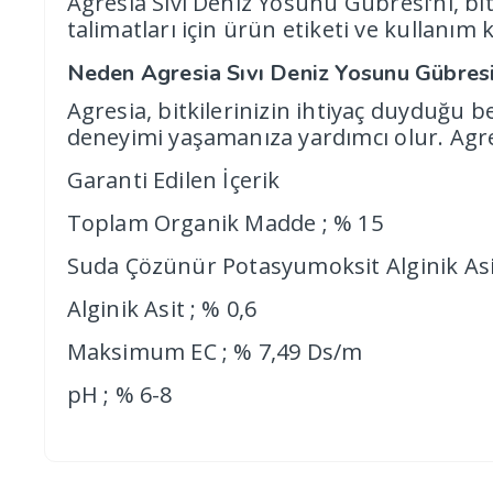
Agresia Sıvı Deniz Yosunu Gübresi’ni, bi
talimatları için ürün etiketi ve kullanım 
Neden Agresia Sıvı Deniz Yosunu Gübres
Agresia, bitkilerinizin ihtiyaç duyduğu be
deneyimi yaşamanıza yardımcı olur. Agresi
Garanti Edilen İçerik
Toplam Organik Madde ; % 15
Suda Çözünür Potasyumoksit Alginik Asit
Alginik Asit ; % 0,6
Maksimum EC ; % 7,49 Ds/m
pH ; % 6-8