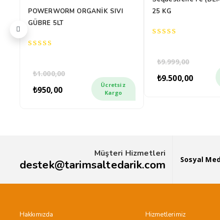
POWERWORM ORGANİK SIVI
25 KG
GÜBRE 5LT
0
out
0
₺
9.999,00
of
Orijin
Şu
out
₺
1.000,00
5
of
Orijinal
Şu
fiyat:
an
₺
9.500,00
5
Ücretsiz
fiyat:
andaki
₺9.999
fiy
₺
950,00
Kargo
z
ki
₺1.000,00.
fiyat:
₺9
.
₺950,00.
0,00.
Müşteri Hizmetleri
Sosyal Me
destek@tarimsaltedarik.com
Hakkımızda
Hizmetlerimiz