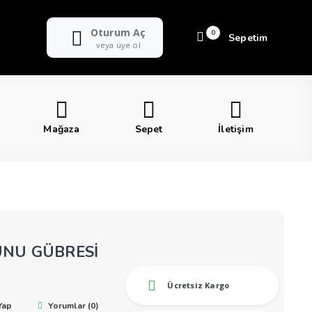
Oturum Aç
0
Sepetim
veya üye ol
Mağaza
Sepet
İletişim
SUNU GÜBRESİ
Ücretsiz Kargo
Yap
Yorumlar (0)