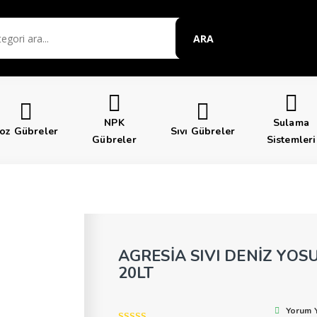
ARA
NPK
Sulama
oz Gübreler
Sıvı Gübreler
Gübreler
Sistemleri
AGRESİA SIVI DENİZ YO
20LT
Yorum 