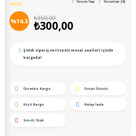
Yorum Yap
Yorumlar (0)
₺
350,00
Orijinal
Şu
%14.3
₺
300,00
fiyat:
andaki
₺350,00.
fiyat:
₺300,00.
Şimdi sipariş verirseniz mesai saatleri içinde
kargoda!
Ücretsiz Kargo
Fırsat Ürünü
Hızlı Kargo
Kolay İade
Sınırlı Stok