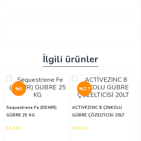
İlgili ürünler
%5
%7.7
Sequestrene Fe (DEMİR)
ACTİVEZINC 8 ÇİNKOLU
VA
GÜBRE 25 KG
GÜBRE ÇÖZELTİCİSİ 20LT
Ç
0
0